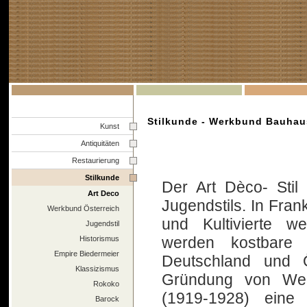
Stilkunde - Werkbund Bauhau
Kunst
Antiquitäten
Restaurierung
Stilkunde
Der Art Dèco- Stil
Art Deco
Jugendstils. In Fran
Werkbund Österreich
und Kultivierte we
Jugendstil
werden kostbare E
Historismus
Empire Biedermeier
Deutschland und Ö
Klassizismus
Gründung von We
Rokoko
(1919-1928) eine 
Barock