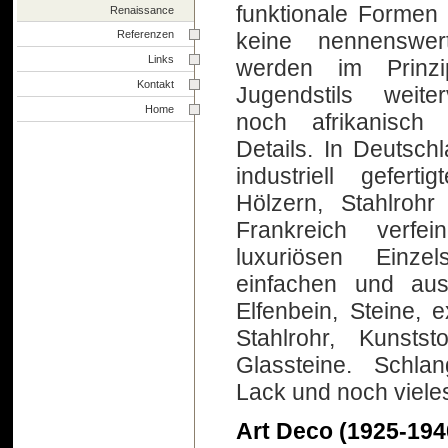
funktionale Formen 
Renaissance
Referenzen
keine nennenswer
Links
werden im Prinzi
Kontakt
Jugendstils weit
Home
noch afrikanisch 
Details. In Deutsc
industriell gefer
Hölzern, Stahlrohr
Frankreich verfein
luxuriösen Einze
einfachen und ausg
Elfenbein, Steine, 
Stahlrohr, Kunstst
Glassteine. Schlan
Lack und noch viele
Art Deco (1925-194