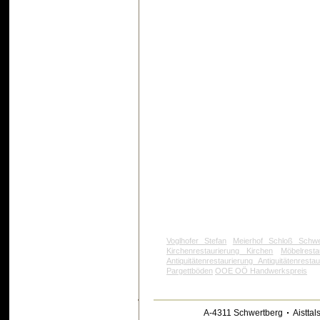
Voglhofer Stefan
Meierhof Schloß Schwe
Kirchenrestaurierung Kirchen
Möbelresta
Antiquitätenrestaurierung Antiquitätenrestau
Pargettböden
OOE OÖ Handwerkspreis
A-4311 Schwertberg
Aisttal